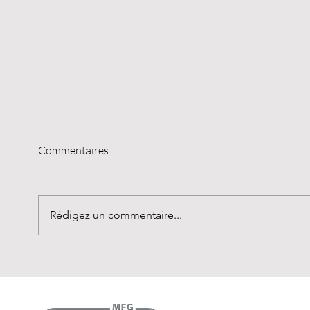
Commentaires
Rédigez un commentaire...
Vivre sa responsabilité sociale –
Audit 
s’entraider là où c’est
selon
nécessaire.
9001