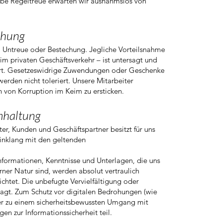
lbe Regeltreue erwarten wir ausnahmslos von
chung
g, Untreue oder Bestechung. Jegliche Vorteilsnahme
 privaten Geschäftsverkehr – ist untersagt und
ert. Gesetzeswidrige Zuwendungen oder Geschenke
werden nicht toleriert. Unsere Mitarbeiter
en von Korruption im Keim zu ersticken.
mhaltung
r, Kunden und Geschäftspartner besitzt für uns
Einklang mit den geltenden
Informationen, Kenntnisse und Unterlagen, die uns
rner Natur sind, werden absolut vertraulich
ichtet. Die unbefugte Vervielfältigung oder
agt. Zum Schutz vor digitalen Bedrohungen (wie
ter zu einem sicherheitsbewussten Umgang mit
 zur Informationssicherheit teil.