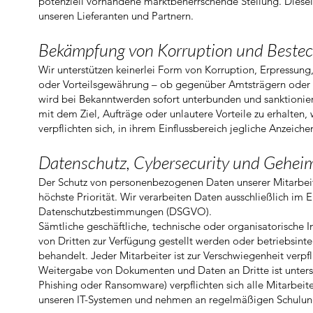
potenziell vorhandene marktbeherrschende Stellung. Diese
unseren Lieferanten und Partnern.
Bekämpfung von Korruption und Beste
Wir unterstützen keinerlei Form von Korruption, Erpressun
oder Vorteilsgewährung – ob gegenüber Amtsträgern oder im
wird bei Bekanntwerden sofort unterbunden und sanktioni
mit dem Ziel, Aufträge oder unlautere Vorteile zu erhalten, 
verpflichten sich, in ihrem Einflussbereich jegliche Anzeich
Datenschutz, Cybersecurity und Gehei
Der Schutz von personenbezogenen Daten unserer Mitarbeite
höchste Priorität. Wir verarbeiten Daten ausschließlich im 
Datenschutzbestimmungen (DSGVO).
Sämtliche geschäftliche, technische oder organisatorische 
von Dritten zur Verfügung gestellt werden oder betriebsinte
behandelt. Jeder Mitarbeiter ist zur Verschwiegenheit verpfl
Weitergabe von Dokumenten und Daten an Dritte ist unters
Phishing oder Ransomware) verpflichten sich alle Mitarbei
unseren IT-Systemen und nehmen an regelmäßigen Schulungen