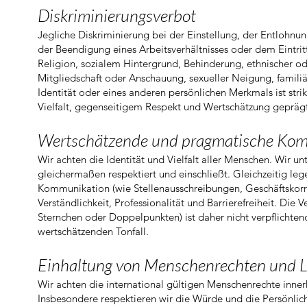
Diskriminierungsverbot
Jegliche Diskriminierung bei der Einstellung, der Entlohn
der Beendigung eines Arbeitsverhältnisses oder dem Eintrit
Religion, sozialem Hintergrund, Behinderung, ethnischer ode
Mitgliedschaft oder Anschauung, sexueller Neigung, familiär
Identität oder eines anderen persönlichen Merkmals ist strik
Vielfalt, gegenseitigem Respekt und Wertschätzung geprägt 
Wertschätzende und pragmatische Ko
Wir achten die Identität und Vielfalt aller Menschen. Wir un
gleichermaßen respektiert und einschließt. Gleichzeitig leg
Kommunikation (wie Stellenausschreibungen, Geschäftskor
Verständlichkeit, Professionalität und Barrierefreiheit. Di
Sternchen oder Doppelpunkten) ist daher nicht verpflichtend
wertschätzenden Tonfall.
Einhaltung von Menschenrechten und Lief
Wir achten die international gültigen Menschenrechte inner
Insbesondere respektieren wir die Würde und die Persönlich